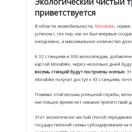
Экологический чистый т
приветствуется
В области экомобильности,
Monabike
, серви
успехом с тех пор, как он был впервые созд
ежедневно, а максимальное количество дохо
К 32 станциям и 300 велосипедам, добавлен
картой Monabike, через несколько дней буд
восемь станций будут построены осенью
. Э
Monabike получат доступ к 43 станциям, почт
Помимо этой весьма успешной службы, велос
настоящее время нет никаких препятствий д
Этот экологически чистый способ передвиже
государственной схемы субсидирования на 