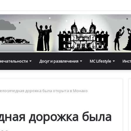
мечательности
Досуг и развлечения
MC Lifestyle
Инс
елосипедная дорожка была открыта в Монако
дная дорожка была