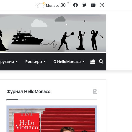
℃
Facebook
Twitter
YouTube
Instagram
30
Monaco
Смотреть
Искать
трукции
Ривьера
О HelloMonaco
корзину
Журнал HelloMonaco