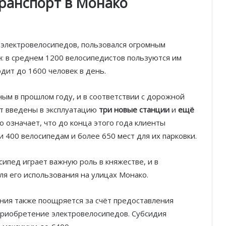
ранспорт в Монако
с электровелосипедов, пользовался огромным
Князь Альбер II и Принцесса
ан: в среднем 1200 велосипедистов пользуются им
Шарлен посетили 77-й Бал
Красного Креста Монако
дит до 1600 человек в день.
ным в прошлом году, и в соответствии с дорожной
Шарль Леклер вновь в борьбе:
Ferrari набирает скорость перед
ут введены в эксплуатацию
три новые станции
и
ещё
паузой
то означает, что до конца этого года клиенты
и 400 велосипедам и более 650 мест для их парковки.
SBM и Be Safe Monaco продлили
партнёрство ради безопасных
ипед играет важную роль в княжестве, и в
летних ночей
ля его использования на улицах Монако.
В Монако раскрыли мошенничество
с драгоценностями на сумму свыше
ния также поощряется за счёт предоставления
€1 млн
приобретение электровелосипедов. Субсидия