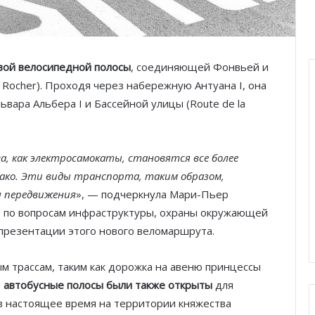
вой велосипедной полосы
, соединяющей Фонвьей и
 Rocher). Проходя через набережную Антуана I, она
вара Альбера I и Бассейной улицы (Route de la
, как электросамокаты, становятся все более
ако. Эти виды транспорта, таким образом,
я передвижения
», — подчеркнула Мари-Пьер
тр по вопросам инфраструктуры, охраны окружающей
 презентации этого нового веломаршрута.
 трассам, таким как дорожка на авеню принцессы
й
автобусные полосы были также открыты
для
 в настоящее время на территории княжества