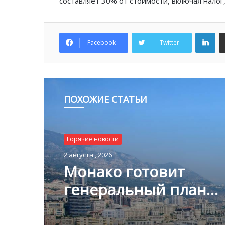
составляет 30% от стоимости, включая налог
Lin
Facebook
Twitter
ПОХОЖИЕ СТАТЬИ
Горячие новости
1 августа , 2026
Благотворительный з
Монако помог детям
пяти континентах