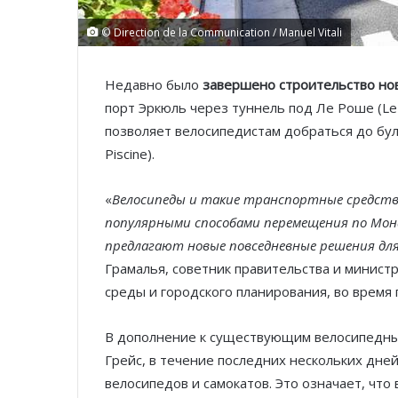
© Direction de la Communication / Manuel Vitali
Недавно было
завершено строительство но
порт Эркюль через туннель под Ле Роше (Le
позволяет велосипедистам добраться до буль
Piscine).
«
Велосипеды и такие транспортные средства
популярными способами перемещения по Мон
предлагают новые повседневные решения дл
Грамалья, советник правительства и минис
среды и городского планирования, во время
В дополнение к существующим велосипедным
Грейс, в течение последних нескольких дне
велосипедов и самокатов. Это означает, что