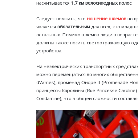
насчитывается
1,7 км велосипедных полос
.
Следует помнить, что
ношение шлемов
во в
является
обязательным
для всех, кто младш
остальных. Помимо шлемов люди в возрасте д
должны также носить светоотражающую од
устройства.
На неэлектрических транспортных средствах 
можно перемещаться во многих общественны
d’Armes), променад Оноре II (Promenade Honor
принцессы Каролины (Rue Princesse Caroline)
Condamine), что в общей сложности составляе