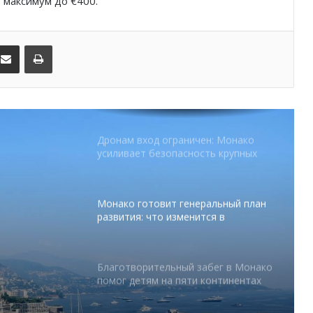
, максимум до €400.
От Нью-Йорка до Монако: BIG ART
FESTIVAL готовит вечер мирового
уровня на Лазурном Берегу
kedIn
Поделиться по электронной почте
Распечатать
Дронам вход ограничен: Монако
усиливает безопасность крупных
мероприятий
Монако готовит генеральный план
развития: что изменится в
Княжестве
Благотворительный забег в Монако
помог детям на пяти континентах
абег в
 на
После финиша начинается главное:
Монако подсчитывает
экономическую ценность Гран-при
Формулы-1