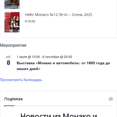
Hello Monaco №12 Лето – Осень 2025
€
19.00
@Monte-Carlo Television Festival
Мероприятия
Новые данные института
1 июля @ 10:00
-
6 сентября @ 20:00
АВГ
статистики
8
Выставка «Монако и автомобиль: от 1893 года до
наших дней»
Институт статистики и экономических исследований
Монако (IMSEE) опубликовал первые результаты
Просмотреть Календарь
переписи населения 2023 года, проведенной в
соответствии с новым методом расчета.
Подписка
Согласно собранным данным 23,9% всего населения
страны имеют монегаcскую национальность. Всего на
Новости из Монако и