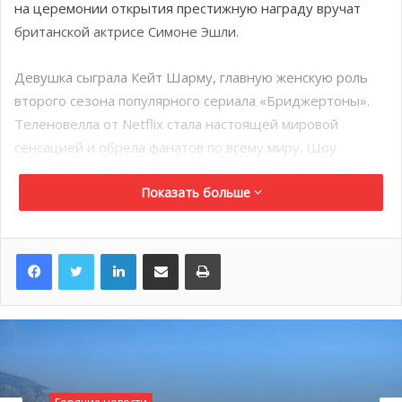
на церемонии открытия престижную награду вручат
британской актрисе Симоне Эшли.
Девушка сыграла Кейт Шарму, главную женскую роль
второго сезона популярного сериала «Бриджертоны».
Теленовелла от Netflix стала настоящей мировой
сенсацией и обрела фанатов по всему миру. Шоу
основано на произведении Джулии Куинн, в качестве
Показать больше
режиссера и сценариста выступила Шонда Раймс. Ранее
актриса появилась в экранизации Диснеевской
«Русалочка» в роли сестры Ариэль и в проектах Amazon
LinkedIn
Поделиться по электронной почте
Распечатать
Prime Video и сериалах Netflix.
Звезда британского кино посетит фестиваль Монако в
июня 2024 года.