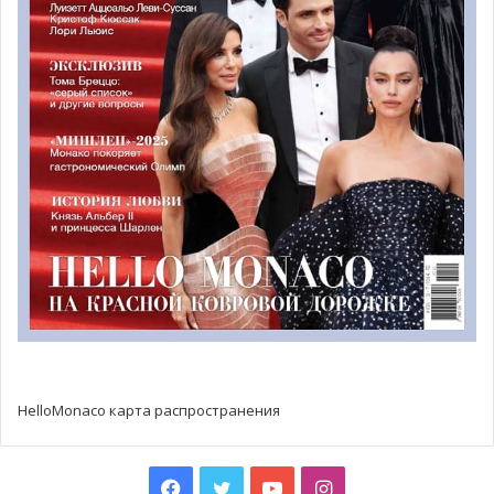
порядка двух тысяч рабочих.
Симфония строительных
кранов
Уже в самом названии Mareterra заключена главная идея
нового района — единство моря и суши. Организацию
работы различных подразделений, осваивающих новую
территорию, можно сравнить со слаженной игрой
огромного оркестра. Район начал развиваться уже в
2018 году с момента закладки плавающих бетонных
блоков, или кессонов, сначала со стороны отеля
Fairmont, а затем со стороны Ларвотто. Кессонный пояс
был окончательно выложен в сентябре 2019 года с
HelloMonaco карта распространения
установлением последнего блока в районе Гримальди
Форума. Весной 2021 года уже появились первые этажи
Facebook
Twitter
YouTube
Instagram
будущего самого высокого здания Mareterra — Le