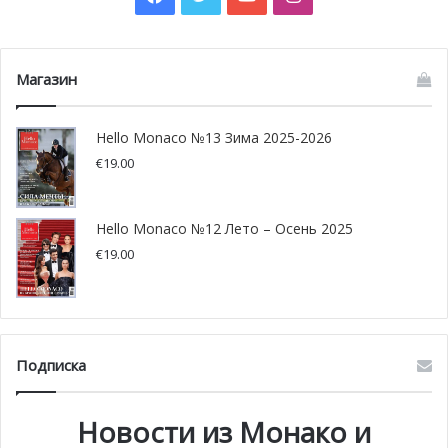
Renzo. Далее весь район был поделен в соответствии с
размером и сложностью возводимых конструкций,
после чего работа закипела и новые здания начали
Магазин
расти буквально как грибы после дождя.
Hello Monaco №13 Зима 2025-2026
€
19.00
Hello Monaco №12 Лето – Осень 2025
€
19.00
Подписка
Новости из Монако и
Инаугурация района Маретерра 2024 ©Direction de la