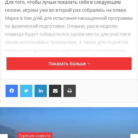
Для того, чтобы лучше показать себя в следующем
сезоне, игроки уже во второй раз собрались на пляже
Марке в Кап д’Ай для испытания насыщенной программы
по физической подготовке. Отныне, раз в неделю,
команда будет собираться в одном месте для участия в
серии интенсивных тренировок, а также для поднятия
командного духа перед стартом нового приключения,
которое их ожидает.
Показать больше
LinkedIn
Поделиться по электронной почте
Распечатать
Горячие новости