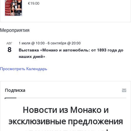
€
19.00
Мероприятия
1 июля @ 10:00
-
6 сентября @ 20:00
АВГ
8
Выставка «Монако и автомобиль: от 1893 года до
В восьмой раз фестиваль, который уже собрал лучших
наших дней»
французских и российских шеф-поваров в Париже,
Каннах и Москве, станет для гостей возможностью
Просмотреть Календарь
открыть для себя исключительные меню.
Новый зимний
сезон будет включать в себя множество выступлений,
Подписка
среди которых:
С 30 января по 4 февраля каждый вечер будет
Новости из Монако и
проходить праздничный ужин в
Café de Paris
с
эксклюзивные предложения
участием солистов Московского музыкально-
драматического цыганского театра «Ромэн»