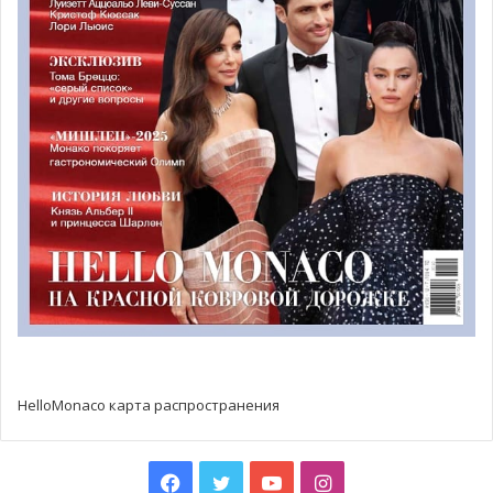
музея Монако:
Андреас Ангелидакис (Andreas Angelidakis), «Study for
Crashpad», 2014. Галерея The Breeder, Афины.
Ксавье Тёнис (Xavier Theunis), «Без названия» (пейзаж №
102), 2018. Галерея Catherine Issert, Сен-Поль-де-Ванса.
Карстен Хоеллер (Carsten Höller), «So alone», 2012.
Galerie Air de Paris, Париж.
HelloMonaco карта распространения
Facebook
Twitter
YouTube
Instagram