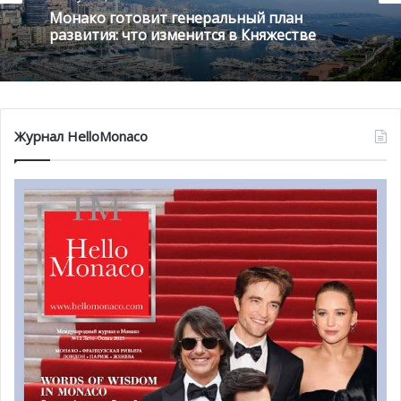
Монако готовит генеральный план
развития: что изменится в Княжестве
Журнал HelloMonaco
Комитет состоял из Мари-Клод Бо (Marie-Claude Beaud),
директора NMNM, Изабель Бонналь (Isabelle Bonnal),
директора по вопросам национального образования
молодежи и спорта, Мартин Фрезии (Martine Frésia),
Посла Круга Покровителей и члена Комитета по
приобретениям NMNM, Элен Генан (Hélène Guenin),
директора MAMAC (Ницца) и Пьера Нувьона (Pierre
Nouvion), президента Научного Комитета и члена совета
директоров NMNM.
В результате, были отобраны 3 работы, которые теперь
будут включены в коллекцию Нового Национального