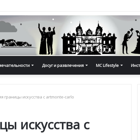
мечательности
Досуг и развлечения
MC Lifestyle
Инс
я границы искусства с artmonte-carlo
ы искусства с