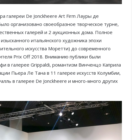
ра галереи De Jonckheere Art Firm Лауры де
 было организовано своеобразное творческое турне,
ественных галерей и 2 аукционных дома. Полное
изысканного итальянского художника эпохи
ительного искусства Моретти) до современного
едителя Prix Off 2018. Вниманию публики были
и в галерее Grippaldi, романтизм Винченцо Каприла
рации Пьера Ле Тана в 11 галерее искусств Колумбии,
лль в галерее De Jonckheere и много-много других