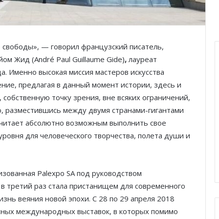
 свободы», — говорил французский писатель,
ом Жид (André Paul Guillaume Gide)
,
лауреат
а. Именно высокая миссия мастеров искусства
ние, предлагая в данный момент истории, здесь и
 собственную точку зрения, вне всяких ограничений,
о, разместившись между двумя странами-гигантами
считает абсолютно возможным выполнить свое
ровня для человеческого творчества, полета души и
низованная Palexpo SA под руководством
е в третий раз стала пристанищем для современного
изнь веяния новой эпохи. С 28 по 29 апреля 2018
сных международных выставок, в которых помимо