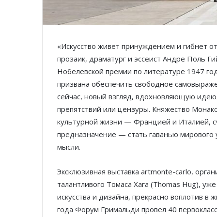
«Искусство живет принуждением и гибнет от
прозаик, драматург и эссеист Андре Поль Гий
Нобелевской премии по литературе 1947 год
призвана обеспечить свободное самовыраже
сейчас, новый взгляд, вдохновляющую идею,
препятствий или цензуры. Княжество Монак
культурной жизни — Францией и Италией, 
предназначение — стать гаванью мирового у
мысли.
Эксклюзивная выставка artmonte-carlo, орга
талантливого Томаса Хага (Thomas Hug), уж
искусства и дизайна, прекрасно воплотив в ж
года Форум Гримальди провел 40 первоклас