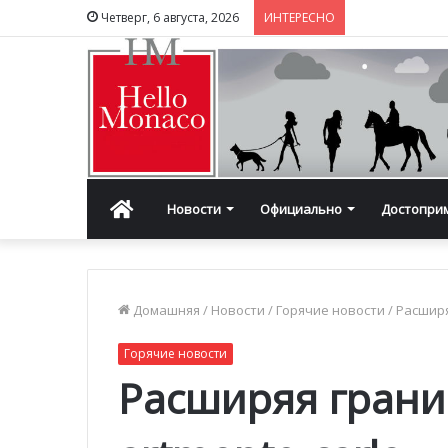
Четверг, 6 августа, 2026
ИНТЕРЕСНО
Главная
Новости
Официально
Достопри
Домашняя
/
Новости
/
Горячие новости
/
Расширя
Горячие новости
Расширяя границ