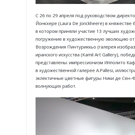
C 26 по 29 апреля под руководством директо
Йонкхере (Laura De Jonckheere) в княжестве
в котором приняли участие 13 лучших худож
погружение в художественную эволюцию от 
Возрождения Пинтуриккьо (галерея изобраз
иранского искусства (Kamil Art Gallery), поб
представлены: импрессионизм Ипполито Кафф
в художественной галерее А.Pallesi, иллюст
эклектичные цветные фигуры Ники де Сен-Фа
волнующих работ.