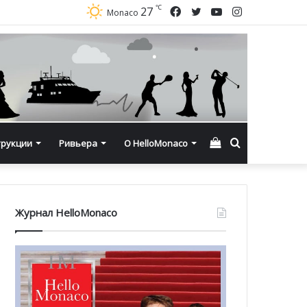
℃
Facebook
Twitter
YouTube
Instagram
27
Monaco
Смотреть
Искать
трукции
Ривьера
О HelloMonaco
корзину
Журнал HelloMonaco