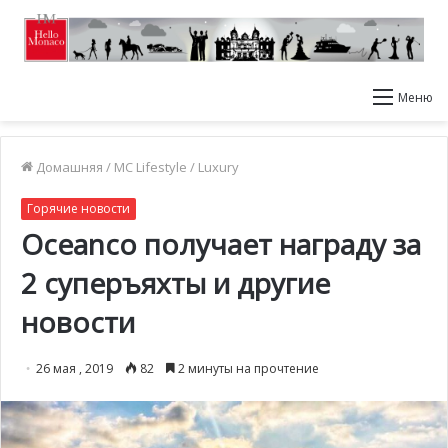
Меню
Домашняя
/
MC Lifestyle
/
Luxury
Горячие новости
Oceanco получает награду за
2 суперъяхты и другие
новости
26 мая , 2019
82
2 минуты на прочтение