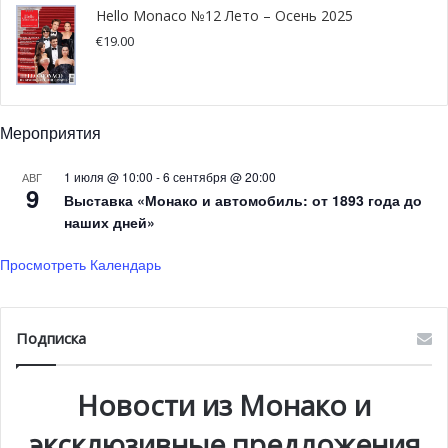
новую классическую линию,
Hello Monaco №12 Лето – Осень 2025
€
19.00
вдохновленную Ferrari и
Lamborghini
Мероприятия
Линейка Classic будет первоначально представлена
моделями длиной 43, 50 и 63 метров, с корпусом
1 июля @ 10:00
-
6 сентября @ 20:00
АВГ
полусмещенного типа и малой осадкой для доступа к
9
Выставка «Монако и автомобиль: от 1893 года до
самым эксклюзивным пляжам мира, в частности в
наших дней»
Карибском море.
Просмотреть Календарь
Первым проектом этой новой линейки станет 50-
метровая Classic от дизайн-студии Luca Dini, которая
Подписка
также отвечает за линейку Discovery. Корпус и палубы
яхты отличаются эстетическими деталями, создающими
особую игру света и теней на солнце. Эти элементы
Новости из Монако и
напоминают дизайн классических итальянских
эксклюзивные предложения