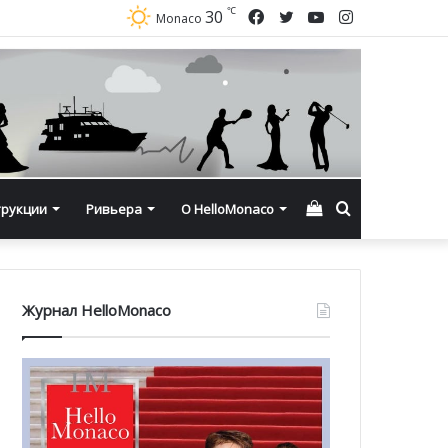
℃
Facebook
Twitter
YouTube
Instagram
30
Monaco
Смотреть
Искать
трукции
Ривьера
О HelloMonaco
корзину
Журнал HelloMonaco