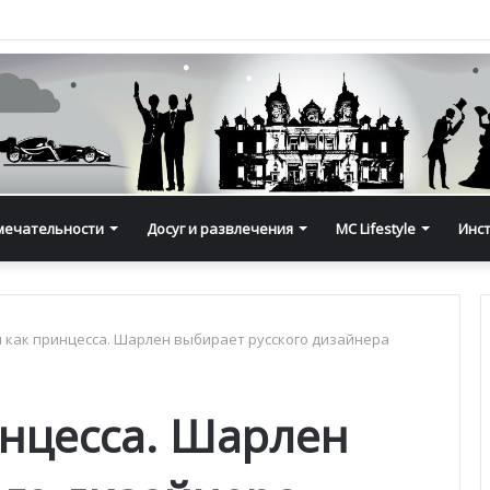
мечательности
Досуг и развлечения
MC Lifestyle
Инс
 как принцесса. Шарлен выбирает русского дизайнера
инцесса. Шарлен