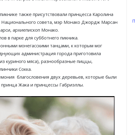
пикнике также присутствовали принцесса Каролина
П
т Национального совета, мэр Монако Джордж Марсан
Барси, архиепископ Монако.
ов в парке для субботнего пикника.
онными монегасскими танцами, к которым мог
днующих администрация города приготовила
 из куриного мяса), разнообразные пиццы,
линчики Сокка.
ремония благословения двух деревьев, которые были
 принца Жака и принцессы Габриэллы.