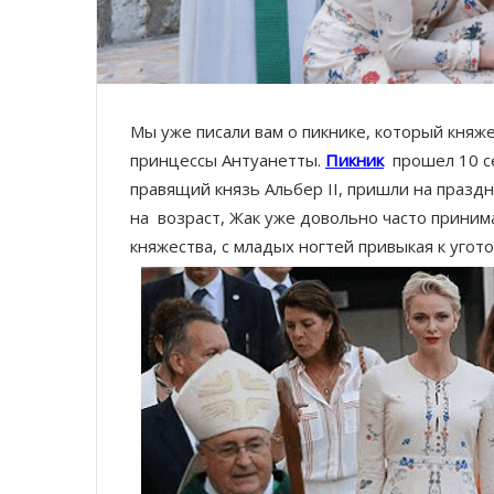
Мы уже писали вам о пикнике, который княж
принцессы Антуанетты.
Пикник
прошел 10 се
правящий князь Альбер II, пришли на праз
на возраст, Жак уже довольно часто прини
княжества, с младых ногтей привыкая к угот