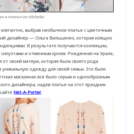
н в платье от Vilshenko
 элегантно, выбрав необычное платье с цветочным
сский дизайнер — Ольга Вильшенко, которая изящно
нденциями. В результате получаются коллекции,
 силуэтами и отменным кроем. Рожденная на Урале,
 от своей матери, которая была своего рода
 уникальную одежду для своей семьи. Это было
ветских магазинах все было серым и однообразным.
кого дизайнера, надев платье на этот праздник.
-сайте
Net-A-Porter
.
Князь Альбер II и Принцесса