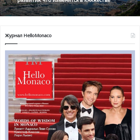
Журнал HelloMonaco
Водители, ехавшие из Ниццы в направлении Босолей и
на восток департамента, остались, таким образом, без
права выбора, и были вынуждены объезжать аварийный
участок трассы через Монако, где движение из-за этого
стало очень плотным, что привело к большим пробкам.
Те автомобилисты, что ехали в обратном направлении,
из восточной части департамента в Ниццу, были также
вынуждены проехать ближе к Монако, в районе
разветвления дороги между RM6007 и проспектом
Гектор-Отто (Hector-Otto), прямо перед резиденцией