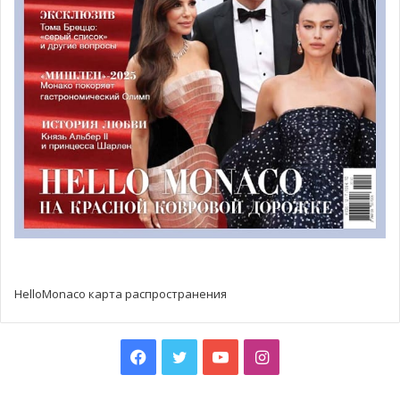
Сады Монако.
В настоящее время дорога закрыта для движения в
районе кольцевой у Госпиталя, на западном въезде в
Монако.
Реставрация стены и работы по обеспечению
безопасности
будут реализованы властями города Кап
д’Ай и Métropole, и продлятся на
неопределенное
время
. Напомним, что стена расположена слева после 1-
го тоннеля, сразу после кругового перекрестка возле
Госпиталя Монако, в направлении Босолей. Отныне,
одностороннее движение будет регулироваться
светофором в районе 4 avenue Prince Rainier-III de
HelloMonaco карта распространения
Monaco.
Фото: facebook.com/ pixabay
Facebook
Twitter
YouTube
Instagram