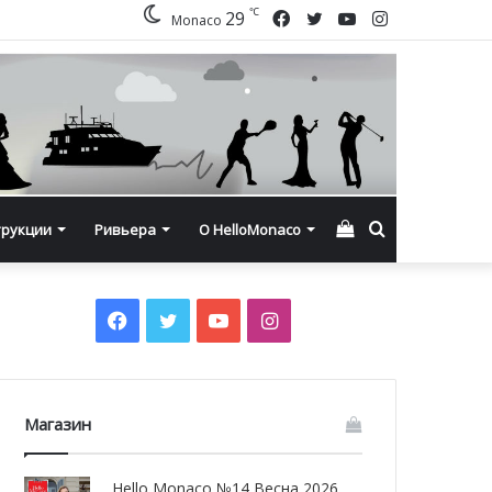
℃
Facebook
Twitter
YouTube
Instagram
29
Monaco
Смотреть
Искать
трукции
Ривьера
О HelloMonaco
корзину
Facebook
Twitter
YouTube
Instagram
Магазин
Hello Monaco №14 Весна 2026