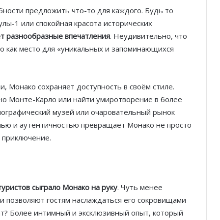
бности предложить что-то для каждого. Будь то
улы-1 или спокойная красота исторических
т разнообразные впечатления
. Неудивительно, что
его как место для «уникальных и запоминающихся
, Монако сохраняет доступность в своём стиле.
ино Монте-Карло или найти умиротворение в более
еанографический музей или очаровательный рынок
шью и аутентичностью превращает Монако не просто
е приключение.
туристов сыграло Монако на руку
. Чуть менее
 позволяют гостям наслаждаться его сокровищами
ат? Более интимный и эксклюзивный опыт, который