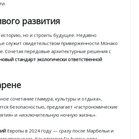
ти.
ивого развития
 историю, но и строить будущее. Недавно
ье служит свидетельством приверженности Монако
е. Сочетая передовые архитектурные решения с
новый стандарт экологически ответственной
арене
Князь Альбер II и Принцесса
Шарлен посетили 77-й Бал
Красного Креста Монако
ьное сочетание гламура, культуры и отдыха»,
ится безопасностью, предлагает «гастрономические
иятия» и «исключительную ночную жизнь».
Шарль Леклер вновь в борьбе:
Ferrari набирает скорость перед
паузой
ний
Европы в 2024 году — сразу после Марбельи и
ло признание. Как отметил Ги Антоньелли,