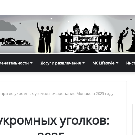
мечательности
Досуг и развлечения
MC Lifestyle
Инс
-при до укромных уголков: очарование Монако в 2025 году
укромных уголков: