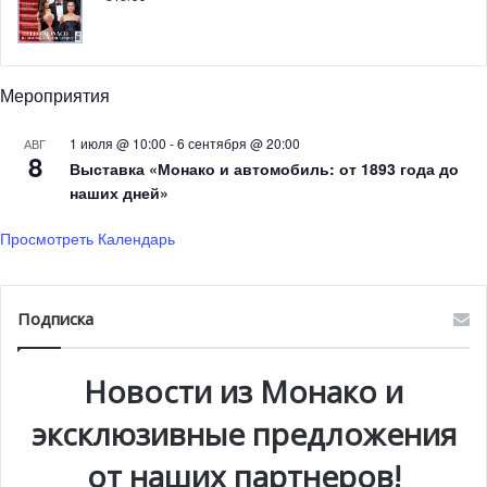
пассажирским авиалайнером в мире.
Как знать, куда приведет конкуренция между
Мероприятия
крупнейшими авиакомпаниями Ближнего Востока!?
Возможно, новые маршруты на Лазурное побережье
1 июля @ 10:00
-
6 сентября @ 20:00
АВГ
8
предложат и такие гиганты, как Emirates и Etihad, две
Выставка «Монако и автомобиль: от 1893 года до
других крупных ближневосточных авиакомпании.
наших дней»
Просмотреть Календарь
Фото: pixabay
Подписка
Новости из Монако и
эксклюзивные предложения
от наших партнеров!