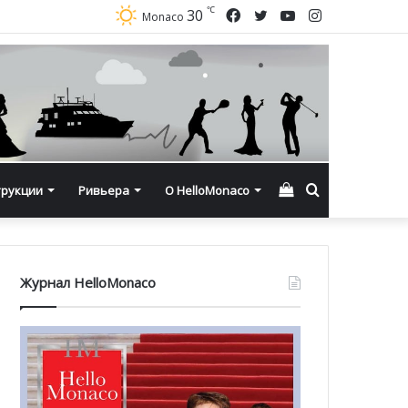
℃
Facebook
Twitter
YouTube
Instagram
30
Monaco
Смотреть
Искать
трукции
Ривьера
О HelloMonaco
корзину
Журнал HelloMonaco