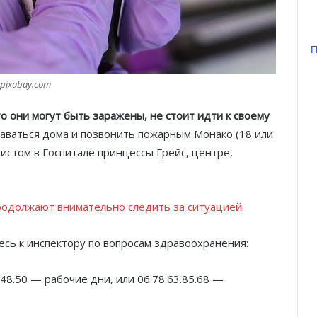
П
Князь Альбер II и Принцесса
Шарлен посетили 77-й Бал
pixabay.com
Красного Креста Монако
то они могут быть заражены, не стоит идти к своему
Шарль Леклер вновь в борьбе:
ставаться дома и позвонить пожарным Монако (18 или
Ferrari набирает скорость перед
паузой
истом в Госпитале принцессы Грейс, центре,
SBM и Be Safe Monaco продлили
партнёрство ради безопасных
родолжают внимательно следить за ситуацией
.
летних ночей
ь к инспектору по вопросам здравоохранения:
В Монако раскрыли мошенничество
с драгоценностями на сумму свыше
€1 млн
8.48.50 — рабочие дни, или 06.78.63.85.68 —
От Нью-Йорка до Монако: BIG ART