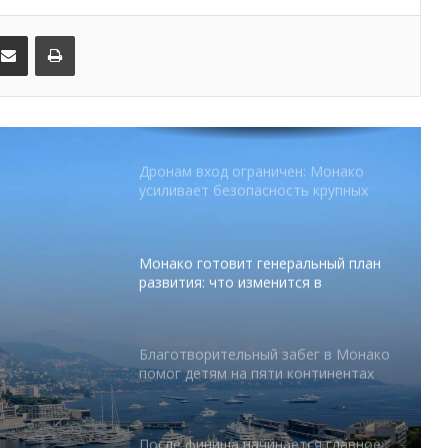
FESTIVAL готовит вечер мирового
kedIn
Поделиться по электронной почте
Распечатать
уровня на Лазурном Берегу
Дронам вход ограничен: Монако
усиливает безопасность крупных
мероприятий
Монако готовит генеральный план
развития: что изменится в
Княжестве
Благотворительный забег в Монако
помог детям на пяти континентах
После финиша начинается главное:
абег в
Монако подсчитывает
экономическую ценность Гран-при
 на
Формулы-1