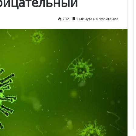
трицательный
232
1 минута на прочтение