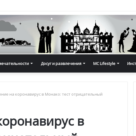
мечательности
Досуг и развлечения
MC Lifestyle
Инс
ние на коронавирус в Монако: тест отрицательный
коронавирус в