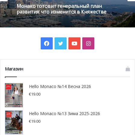
Монако готовит генеральный план
развития: что изменится в Княжестве
@pixabay.com
Параллельно с этим тестированием правительство
разработало
ПЦР-тестирование
, которое, в свою
очередь, позволяет определить, является ли человек
Facebook
Twitter
YouTube
Instagram
«положительным»
на момент проведения теста
Covid-
19. В целях удовлетворения значительного спроса и с
учётом реального положения дел в области
Магазин
здравоохранения, княжество работает совместно с
лабораториями, занимающимися исследованиями по
Hello Monaco №14 Весна 2026
коронавирусу.
€
19.00
Сегодня количество сбора проб в Монако составляет
960 в неделю, или 137 в день. Уже на следующей
Hello Monaco №13 Зима 2025-2026
неделе эта мощность
будет увеличена до 1260 тестов
€
19.00
в неделю
.