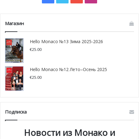
Наконец, вернувшись к Собору, третий священник
благословляет море и рыбаков.
Магазин
В этом году из-за санитарных мер, связанных с
эпидемией сovid-19, традиционная процессия будет
заменена благословением с паперти Собора по
Hello Monaco №13 Зима 2025-2026
окончании мессы.
€
25.00
Hello Monaco №12 Лето–Осень 2025
€
25.00
Подписка
Новости из Монако и