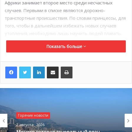
Африки занимает второе место среди несчастных
случаев. Первыми в списке являются дорожно-
транспортные происшествия. По словам принцессы, для
того, чтобы в дальнейшем избежать новых случаев
утопления, необходимо лишь научить людей плавать.
Показать больше
LinkedIn
Поделиться по электронной почте
Распечатать
Горячие новости
2 августа , 2026
Монако готовит генеральный план