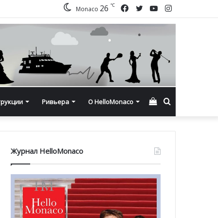
℃
Facebook
Twitter
YouTube
Instagram
26
Monaco
Смотреть
Искать
трукции
Ривьера
О HelloMonaco
корзину
Журнал HelloMonaco