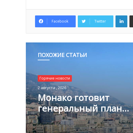
Lin
Facebook
Twitter
ПОХОЖИЕ СТАТЬИ
Горячие новости
2 августа , 2026
Монако готовит
генеральный план
развития: что измени
Княжестве