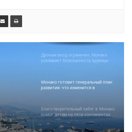
В Монако раскрыли мошенничество
с драгоценностями на сумму свыше
€1 млн
kedIn
Поделиться по электронной почте
Распечатать
От Нью-Йорка до Монако: BIG ART
FESTIVAL готовит вечер мирового
уровня на Лазурном Берегу
Дронам вход ограничен: Монако
усиливает безопасность крупных
мероприятий
Монако готовит генеральный план
развития: что изменится в
Княжестве
Благотворительный забег в Монако
помог детям на пяти континентах
тся в