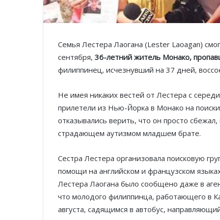
Семья Лестера Лаогана (Lester Laoagan) смог
сентября,
36-летний житель Монако, пропав
филиппинец, исчезнувший на 37 дней, воссо
Не имея никаких вестей от Лестера с середин
прилетели из Нью-Йорка в Монако на поиски
отказывались верить, что он просто сбежал,
страдающем аутизмом младшем брате.
Сестра Лестера организовала поисковую гру
помощи на английском и французском языках
Лестера Лаогана было сообщено даже в аге
что молодого филиппинца, работающего в Ка
августа, садящимся в автобус, направляющи