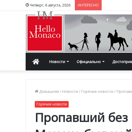
Четверг, 6 августа, 2026
ИНТЕРЕСНО
Главная
Новости
Официально
Достопри
Домашняя
/
Новости
/
Горячие новости
/
Пропавш
Горячие новости
Пропавший без 