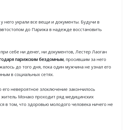
у него украли все вещи и документы. Будучи в
 автостопом до Парижа в надежде восстановить
ри себе ни денег, ни документов, Лестер Лаоган
Князь Альбер II и Принцесса
Шарлен посетили 77-й Бал
годаря парижским бездомным
, просившим за него
Красного Креста Монако
жалось до того дня, пока один мужчина не узнал его
нным в социальных сетях.
Шарль Леклер вновь в борьбе:
Ferrari набирает скорость перед
то его невероятное злоключение закончилось
паузой
й житель Монако проходит ряд медицинских
ся в том, что здоровью молодого человека ничего не
SBM и Be Safe Monaco продлили
партнёрство ради безопасных
летних ночей