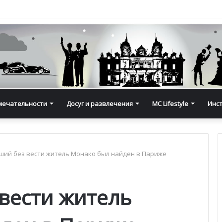
мечательности
Досуг и развлечения
MC Lifestyle
Инс
ий без вести житель Монако был найден в Париже
вести житель