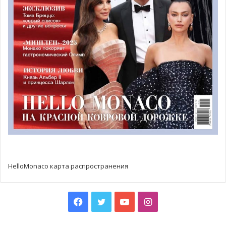
послужит основой для следующих этапов проекта в
2020 году, уже завершен. Окончание строительства
окружности проекта и платформы позволит провести
этап компоновки нового квартала. Эти шаги также
важны, потому что после создания платформы рабочие
должны убедиться, что она технически и идеально
подходит для строительства нового экорайона.
На повестке дня все еще остался вопрос работы с
землей. Привезенный сюда грунт необходимо оставить
на месте на год, до ноября 2020 года, прежде чем
полностью стабилизированную платформу можно будет
считать завершенной.
HelloMonaco карта распространения
Также стоит отметить, что охрана окружающей среды
является одним из основных аспектов проекта по
Facebook
Twitter
YouTube
Instagram
расширению в море. Свыше 15 000 рыб, оказавшихся в