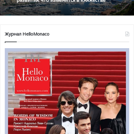
Журнал HelloMonaco
@ www.monacochannel.mc
Сухие карьерные материалы привозили с двух
производственных площадок: в Италии и в Марселе. В
процессе были задействованы судна с очень большим
несущим диапазоном, что позволяло им проходить над
кессонами и переправлять при этом примерно 25 000
тонн материалов на одном корабле. Эти судна
совершили 33 круговых поездки для заполнения
бассейна, доставив 770 000 тонн материалов.
На сегодняшний день прочный фундамент, который