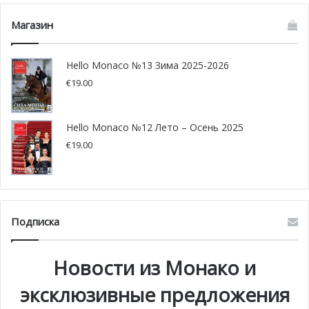
поясе кессонов, были спасены до того, как был заполнен
бассейн.
Магазин
Hello Monaco №13 Зима 2025-2026
€
19.00
Hello Monaco №12 Лето – Осень 2025
€
19.00
Подписка
@ pxfuel.com
Новости из Монако и
эксклюзивные предложения