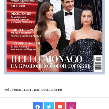
единогласно заявили, что безопасность выходит на
первое место там, где существует хоть малейшая
вероятность движения или оползня. Эксперты по
безопасности выбрали в качестве приоритетных два
«навеса» возле входа в пещеру Обсерватории — один,
где валуны подвергают опасности лестницу и дорожку,
а другой может повлиять на стабильность группы пальм.
Никто не знает, сколько времени потребуется, чтобы
удалить нестабильные участки, а затем заново их
реконструировать, ведь искусственные валуны
соединены с настоящей скалой. Эта сложнейшая задача
бросит вызов специалистам предприятия, которое
будет заниматься работами.
HelloMonaco карта распространения
Удаление неустойчивой породы и стабилизация
настоящих валунов — первый этап реконструкции
,
Facebook
Twitter
YouTube
Instagram