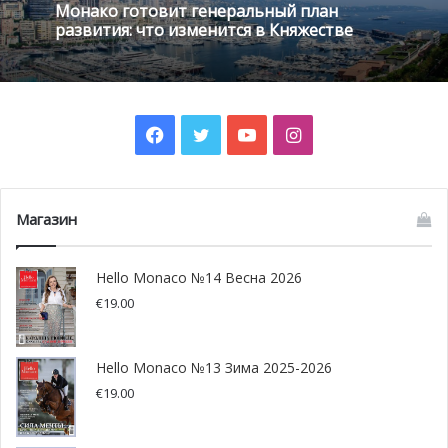
Монако готовит генеральный план
развития: что изменится в Княжестве
Facebook
Twitter
YouTube
Instagram
Магазин
Hello Monaco №14 Весна 2026
€
19.00
Hello Monaco №13 Зима 2025-2026
Вдохновленная джазовой праздничной атмосферой
€
19.00
Нового Орлеана, самого интригующего европейского
города в Штатах, Рождественская деревня,