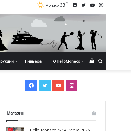
℃
Facebook
Twitter
YouTube
Instagram
33
Monaco
Смотреть
Искать
трукции
Ривьера
О HelloMonaco
корзину
Facebook
Twitter
YouTube
Instagram
Магазин
Hello Monaco №14 Весна 2026