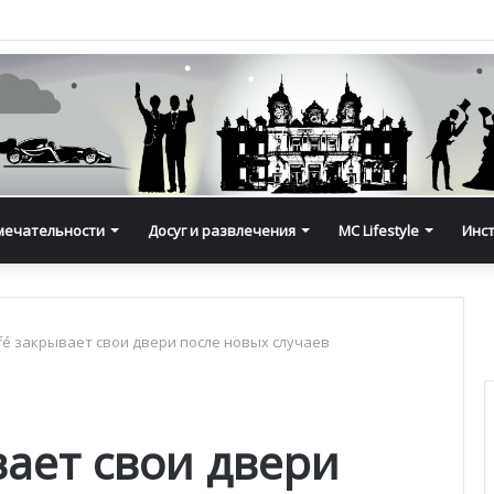
мечательности
Досуг и развлечения
MC Lifestyle
Инс
fé закрывает свои двери после новых случаев
вает свои двери