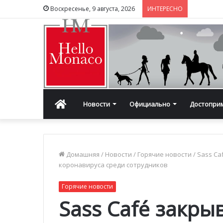
Воскресенье, 9 августа, 2026
ИНТЕРЕСНО
Главная
Новости
Официально
Достопри
Домашняя
/
Новости
/
Горячие новости
/
Sass Ca
коронавируса среди сотрудников
Горячие новости
Sass Café закры