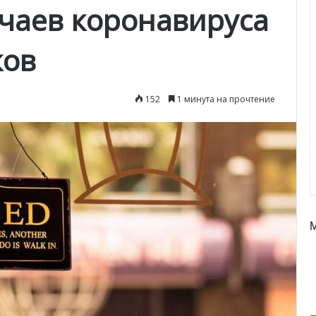
учаев коронавируса
ков
152
1 минута на прочтение