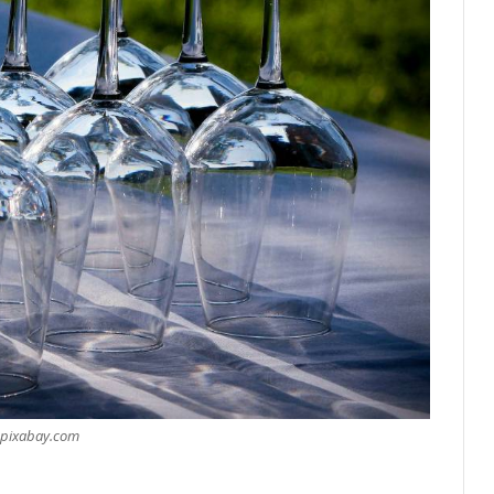
Благотворительный забег в Монако
помог детям на пяти континентах
После финиша начинается главное:
Монако подсчитывает
экономическую ценность Гран-при
Формулы-1
Отели Монако стали главным
драйвером роста индустрии
гостеприимства
Князь Альбер II и Принцесса
Шарлен посетили 77-й Бал
Красного Креста Монако
pixabay.com
Шарль Леклер вновь в борьбе: