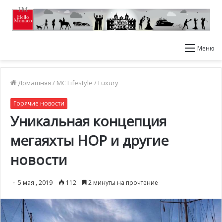
Меню
Домашняя
/
MC Lifestyle
/
Luxury
Горячие новости
Уникальная концепция
мегаяхты HOP и другие
новости
5 мая , 2019
112
2 минуты на прочтение