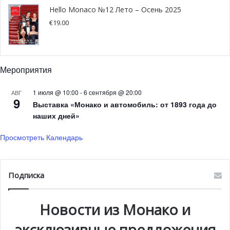
будет создан отдельный вход и выход, как и маркеры
Hello Monaco №12 Лето – Осень 2025
циркуляции людей».
€
19.00
В пресс-релизе также говорится, что члены духовенства
и персонал церквей позаботятся о соблюдении этих
Мероприятия
мер, уборке и дезинфекции помещений и
оборудования, увеличив периодичность технического
1 июля @ 10:00
-
6 сентября @ 20:00
АВГ
обслуживания до и после служб.
9
Выставка «Монако и автомобиль: от 1893 года до
наших дней»
Мессы
Просмотреть Календарь
Что касается ведения мессы, было также введено
несколько новых мер.
Подписка
прихожанам не будут предоставляться церковные
молитвенники, могут быть предложены только их
Новости из Монако и
копии для одноразового использования;
эксклюзивные предложения