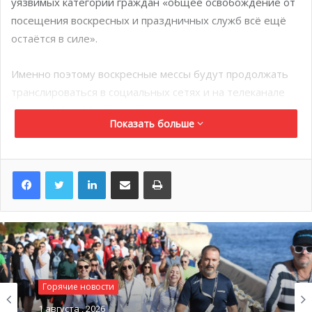
уязвимых категорий граждан «общее освобождение от
посещения воскресных и праздничных служб всё ещё
остаётся в силе».
Именно поэтому воскресные мессы будут продолжать
транслироваться в социальных сетях и на телеканале
Monaco Info в 11 часов утра.
Показать больше
О мерах, которые следует соблюдать верующим при
посещении религиозных мест, недавно напомнил
LinkedIn
Поделиться по электронной почте
Распечатать
архиепископ
Доминик-Мари Давид
в своём
видеообращении.
Горячие новости
1 августа , 2026