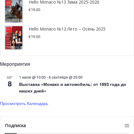
Hello Monaco №13 Зима 2025-2026
знаменитостей, активно стремящихся внести
€
19.00
позитивный вклад в окружающий мир.
«
Grace Influential Impact Award признаёт приверженность
Hello Monaco №12 Лето – Осень 2025
Формулы-1 и её вклад в передовые технологии и
€
19.00
инновации, направленные на устойчивое развитие,
филантропические инициативы и позитивное влияние
на общество. Награда вручается команде или
Мероприятия
организации Формулы-1, которая наилучшим образом
воплощает эти ценности и стремится сделать мир
1 июля @ 10:00
-
6 сентября @ 20:00
АВГ
лучше
», — говорится на сайте Grace Influential.
8
Выставка «Монако и автомобиль: от 1893 года до
наших дней»
Дух Грейс Келли
Просмотреть Календарь
Grace Influential — это инициатива Фонда принцессы
Грейс США, который следит за благотворительным
Подписка
наследием принцессы Грейс. Награда, вдохновлённая