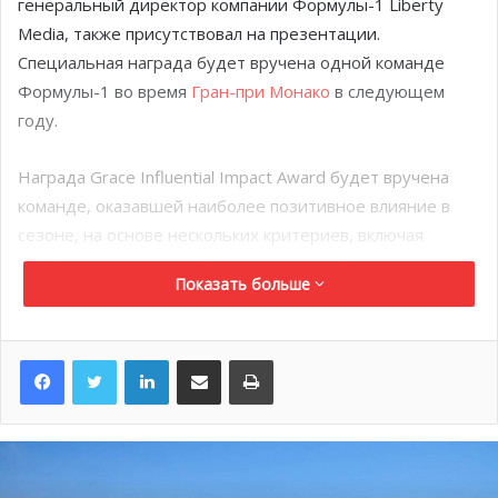
генеральный директор компании Формулы-1 Liberty
Media, также присутствовал на презентации.
Специальная награда будет вручена одной команде
Формулы-1 во время
Гран-при Монако
в следующем
году.
Награда Grace Influential Impact Award будет вручена
команде, оказавшей наиболее позитивное влияние в
сезоне, на основе нескольких критериев, включая
устойчивое развитие, филантропию и образование.
Показать больше
Команды будут подавать заявки с конкретным
проектом, судьи будут рассматривать все сферы
LinkedIn
Поделиться по электронной почте
Распечатать
деятельности, что поможет уравнять шансы команд,
имеющих более ограниченные ресурсы.
Трофей от Дейла Чихули