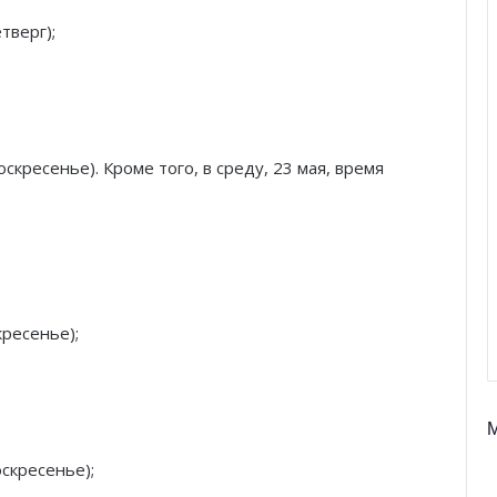
етверг);
воскресенье). Кроме того, в среду, 23 мая, время
скресенье);
Князь Альбер II и Принцесса
Шарлен посетили 77-й Бал
оскресенье);
Красного Креста Монако