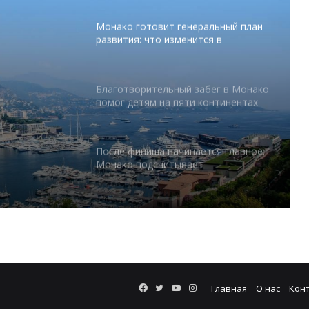
Монако готовит генеральный план
развития: что изменится в
Княжестве
Благотворительный забег в Монако
помог детям на пяти континентах
тся в
После финиша начинается главное:
Монако подсчитывает
экономическую ценность Гран-при
Формулы-1
Отели Монако стали главным
драйвером роста индустрии
гостеприимства
Князь Альбер II и Принцесса
Facebook
Twitter
YouTube
Instagram
Главная
О нас
Кон
Шарлен посетили 77-й Бал
Красного Креста Монако