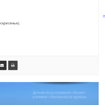
Шарль Леклер вновь в борьбе:
Ferrari набирает скорость перед
паузой
П
оскресенье).
SBM и Be Safe Monaco продлили
партнёрство ради безопасных
летних ночей
В Монако раскрыли мошенничество
с драгоценностями на сумму свыше
€1 млн
kedIn
Поделиться по электронной почте
Распечатать
От Нью-Йорка до Монако: BIG ART
FESTIVAL готовит вечер мирового
уровня на Лазурном Берегу
Дронам вход ограничен: Монако
усиливает безопасность крупных
мероприятий