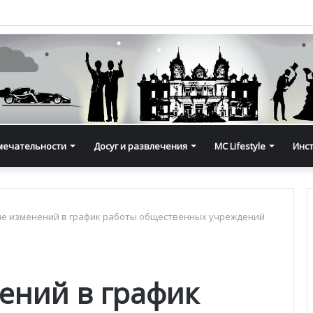
мечательности
Досуг и развлечения
MC Lifestyle
Инс
ие изменений в график работы общественных учреждений
ений в график