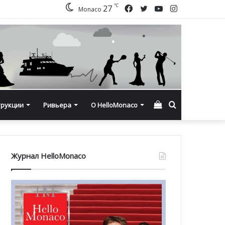
℃
Facebook
Twitter
YouTube
Instagram
27
Monaco
Смотреть
Искать
трукции
Ривьера
О HelloMonaco
корзину
Журнал HelloMonaco