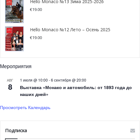
Hello Monaco №13 Зима 2025-2026
Новое направление
€
19.00
Несмотря на значительное сокращение авиарейсов,
правительство планирует усилить
развитие новых
Hello Monaco №12 Лето – Осень 2025
направлений
, на которые ранее не делались ставки. Так,
€
19.00
была запущена масштабная рекламная компания в
Соединённых Штатах. В настоящее время из Ниццы в
Нью-Йорк осуществляется 17 регулярных
Мероприятия
еженедельных рейсов. Одной из заявленных целей на
2022 год стало налаживание контактов с американским
1 июля @ 10:00
-
6 сентября @ 20:00
АВГ
рынком.
8
Выставка «Монако и автомобиль: от 1893 года до
наших дней»
Рекламная стратегия
Просмотреть Календарь
Комитет по туризму также представил предстоящие
рекламные кампании. Одна из программ «Для тебя»
Подписка
направлена на развитие рекреационного туризма. Этот
вид отдыха и реабилитации связан с восстановлением