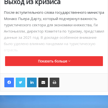
Выход из кризиса
После вступительного слова государственного министра
Монако Пьера Дарту, который подчеркнул важность
туристического сектора для экономики княжества, Ги
Антоньелли, директор Комитета по туризму, представил
данные за 2021 год. В докладе особенное внимание
было уделено влиянию пандемии на туристическую
отрасль.
Показать больше
Статистика показала, что
результаты прошлого года
значительно улучшились по сравнению с
показателями
2020-го
благодаря увеличению числа гостей из
LinkedIn
Поделиться по электронной почте
Распечатать
Франции, Италии, Германии, Швейцарии и Ближнего
Востока.
Несмотря на
низкое количество британских, российских
и американских туристов
, которые не смогли посетить