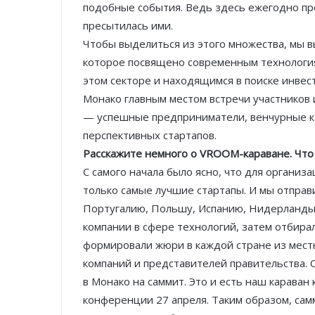
подобные события. Ведь здесь ежегодно про
пресытилась ими.
Чтобы выделиться из этого множества, мы в
которое посвящено современным технология
этом секторе и находящимся в поиске инве
Монако главным местом встречи участников 
— успешные предприниматели, венчурные ка
перспективных стартапов.
Расскажите немного о
VROOM
-караване. Что
С самого начала было ясно, что для органи
только самые лучшие стартапы. И мы отправ
Португалию, Польшу, Испанию, Нидерланды 
компании в сфере технологий, затем отбира
формировали жюри в каждой стране из мес
компаний и представителей правительства. О
в Монако на саммит. Это и есть наш караван
конференции 27 апреля. Таким образом, самм