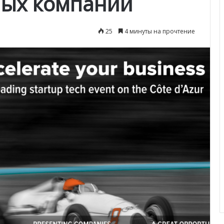
ных компаний
25
4 минуты на прочтение