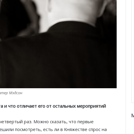
итер Мэдсон
а и что отличает его от остальных мероприятий
четвертый раз. Можно сказать, что первые
или посмотреть, есть ли в Княжестве спрос на