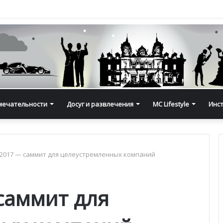
мечательности
Досуг и развлечения
MC Lifestyle
Инс
017 — саммит для целеустремленных компаний
саммит для