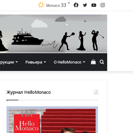
℃
Facebook
Twitter
YouTube
Instagram
33
Monaco
Смотреть
Искать
трукции
Ривьера
О HelloMonaco
корзину
Журнал HelloMonaco