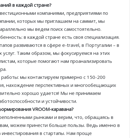
аний в каждой стране?
нвестиционными компаниями, предприятиями по
омпании, которых мы приглашаем на саммит, мы
араллельно мы ведем поиск самостоятельно.
бенность: в каждой стране есть своя специализация.
пов развиваются в сфере e-travel, в Португалии – в
х услуг. Таким образом, мы фокусируемся на этих
алистам, которые помогают нам проанализировать
ра.
 работы: мы контактируем примерно с 150-200
оря, нахождение перспективных и многообещающих
твительно хорошо удается! Мы не принимаем
аботоспособности и устойчивости.
 формирования
VROOM
-каравана?
ереполненными рынками и верим, что, обращаясь в
вам, можем принести больше пользы. Ведь именно в
а инвестирования в стартапы. Нам проще