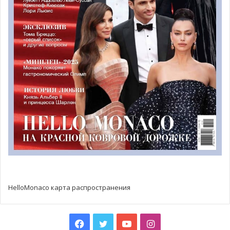
проходили в Китае и были посвящены принцессе
Монако. Речь идёт, в первую очередь, о выставке
«Годы
Грейс Келли»
, созданной в 2007 году. Это была первая
крупная международная выставка, посвященная актрисе
и принцессе. Эта экспозиция совершила тур по 4
континентам и побывала в 12 городах на протяжении 10
лет, значительно повысив престиж княжества во всем
мире. Вторая экспозиция,
«Князья и принцессы Монако:
европейская династия»
, проходила в Запретном Городе
Пекина с сентября по ноябрь 2018 года.
Томас Фулейрон, директор Архивов и библиотеки
Княжеского дворца Монако, будет курировать новую
экспозицию, а Гримальди Форум будет отвечать за
HelloMonaco карта распространения
дизайн и логистику.
Культурный меморандум о взаимопонимании был
Facebook
Twitter
YouTube
Instagram