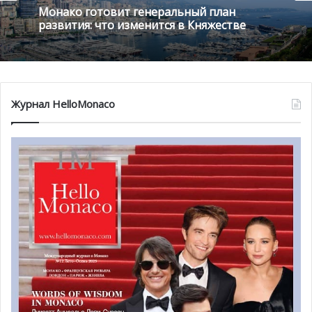
Монако готовит генеральный план
развития: что изменится в Княжестве
Журнал HelloMonaco
Привнесение искусства на туристический курорт
высокого класса является основным вызовом, с которым
столкнутся организаторы. Поэтому они выбрали
тематику выставки международного уровня,
посвященную всемирно известной и яркой личности.
Выставка объединит две экспозиции
, которые уже