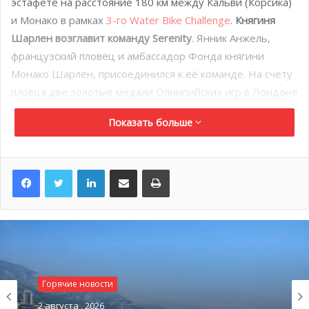
эстафете на расстояние 180 км между Кальви (Корсика)
и Монако в рамках
3-го Water Bike Challenge
.
Княгиня
Шарлен возглавит команду Serenity
. Янник Анжель,
французский пловец и амбассадор Фонда княгини
Монако Шарлен, присоединился к её команде. На счету
пловца две золотые медали Олимпийских игр в Лондоне
2012 года и три титула чемпиона мира.
Показать больше
LinkedIn
Поделиться по электронной почте
Распечатать
Горячие новости
2 августа , 2026