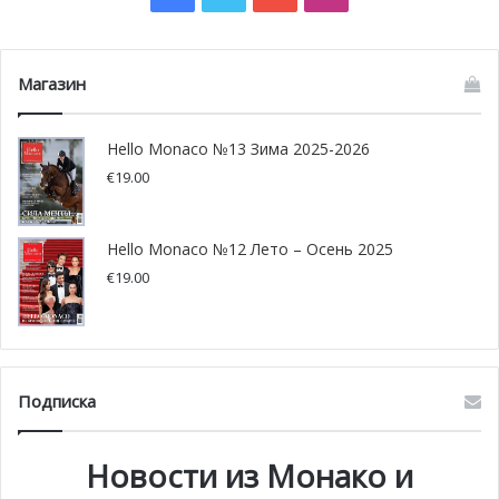
View this post on Instagram
Магазин
Hello Monaco №13 Зима 2025-2026
€
19.00
Hello Monaco №12 Лето – Осень 2025
€
19.00
A post shared by Fondation Princesse Charlène (@fondationprincessecharlene)
Подписка
Вторую команду под названием Notorious возглавит
генеральный секретарь Фонд княгини Шарлен
Гарет
Новости из Монако и
Уиттсток
.