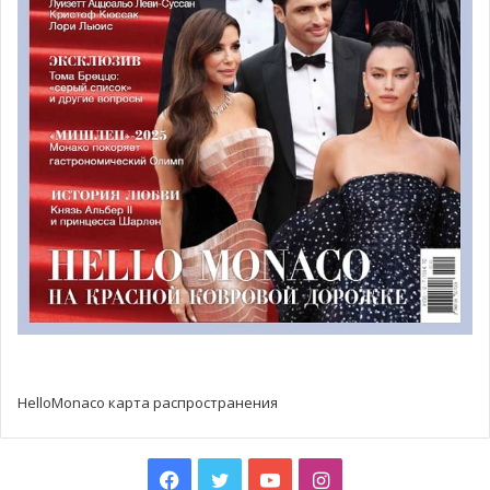
княгини. Достигнув наивысшего уровня, выступив в
командах Мирового тура UCI, Дэвид Таннер принял
участие в велогонке Джиро д’Италия и шоссейной
многодневной велогонке Вуэльта Испании, а также в
нескольких чемпионатах мира по велоспорту, выступая
за Австралию.
HelloMonaco карта распространения
Facebook
Twitter
YouTube
Instagram