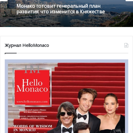
Монако готовит генеральный план
развития: что изменится в Княжестве
View this post on Instagram
Журнал HelloMonaco
A post shared by Fondation Princesse Charlène (@fondationprincessecharlene)
Дэвид Таннер
, австралийский велогонщик, также
присоединяется к команде Serenity под руководством