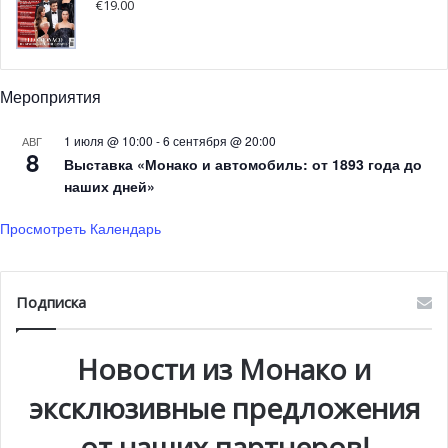
€
19.00
Мероприятия
1 июля @ 10:00
-
6 сентября @ 20:00
АВГ
8
Выставка «Монако и автомобиль: от 1893 года до
наших дней»
Просмотреть Календарь
Подписка
Фотосессия для журнала HelloMonaco весна-лето 2020
Новости из Монако и
Можете ли вы себе представить, что 13 марта, в
пятницу, в Отеле де Пари, где была проведена
эксклюзивные предложения
фотосессия для весеннего номера нашего журнала, весь
от наших партнеров!
персонал обслуживал гостей уже в масках и перчатках? И