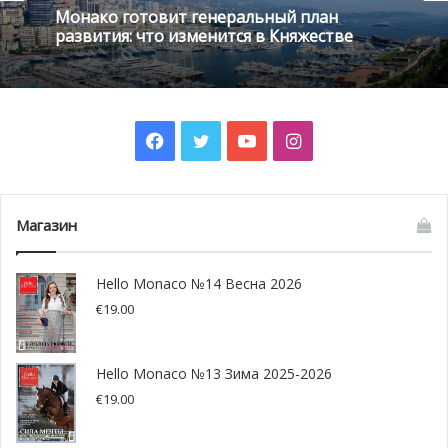
возрастов. Почти все они имеют криминальное
Монако готовит генеральный план
прошлое. Следователи смогли выйти на след
развития: что изменится в Княжестве
злоумышленников благодаря найденным на месте
преступления частичным следам ДНК. Детективам
удалось установить наблюдение за развернутой
криминальной сетью, которая привела их в Анвер
Facebook
Twitter
YouTube
Instagram
(Бельгия), известный рынок сбыта бриллиантов.
Тем не менее задержание подозреваемых возможно
Магазин
лишь на 96 часов, так как не имеется прямых
доказательств, а есть лишь обвинения, предъявленные
Hello Monaco №14 Весна 2026
по статье «вооруженный разбой, преступный сговор и
€
19.00
похищение человека».
Напомним, что в начале октября несколько
Hello Monaco №13 Зима 2025-2026
вооруженных мужчин ворвались в апартаменты,
€
19.00
арендованные Ким в Париже, куда телезвезда приехала
на Неделю моды. Преступники заперли девушку в