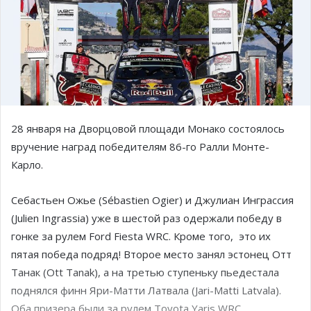
28 января на Дворцовой площади Монако состоялось
вручение наград победителям 86-го Ралли Монте-
Карло.
Себастьен Ожье (Sébastien Ogier) и Джулиан Инграссия
(Julien Ingrassia) уже в шестой раз одержали победу в
гонке за рулем Ford Fiesta WRC. Кроме того, это их
пятая победа подряд! Второе место занял эстонец Отт
Танак (Ott Tanak), а на третью ступеньку пьедестала
поднялся финн Яри-Матти Латвала (Jari-Matti Latvala).
Оба призера были за рулем Toyota Yaris WRC.