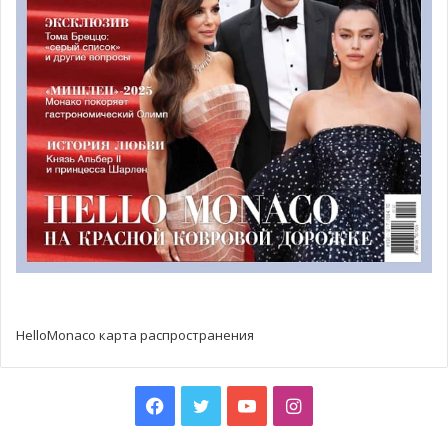
«Это отличное начало сезона. Мы знаем, что
дальнейший чемпионат будет непростым, но Монте-
Карло — это всегда особенная трасса», — добавил
Джулиан Инграссия.
HelloMonaco карта распространения
Facebook
Twitter
YouTube
Instagram
Фото: amc.mc/autosport.com