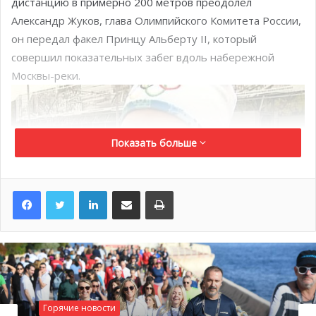
дистанцию в примерно 200 метров преодолел
Александр Жуков, глава Олимпийского Комитета России,
он передал факел Принцу Альберту II, который
совершил показательных забег вдоль набережной
Москвы-реки.
Показать больше
LinkedIn
Поделиться по электронной почте
Распечатать
«Это незабываемый момент и великая честь — нести
факел с олимпийским огнем! Несмотря на то, что я это
делаю уже восьмой раз, это все равно очень
Горячие новости