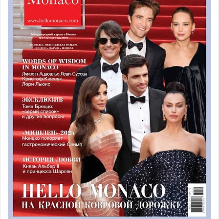
Театр, где посмотрели совместное выступление трупп
Большого театра и Балета Монте-Карло. Принцесса
Шарлин дала мастер-класс российским детям по
плаванию в спортивном комплексе «Олимпийский», а
Принц Альберт II, активный участник олимпийского
движения, не только принял участие в эстафете
олимпийского огня, но и пообещал приехать с женой на
Олимпиаду в Сочи.
В.В.Путин, в свою очередь, принял приглашение главы
Княжества и сказал, что с удовольствием посетит
Монако в ближайшем будущем.