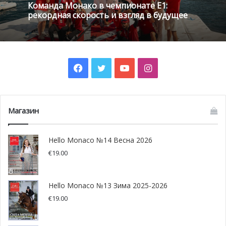
Команда Монако в чемпионате E1:
рекордная скорость и взгляд в будущее
Facebook
Twitter
YouTube
Instagram
Магазин
Помимо Монако, календарь Формулы Е предполагает
Гонконг, Марракеш, Мехико, Париж, Рим, Берлин,
Hello Monaco №14 Весна 2026
Цюрих и Нью-Йорк. Организаторы также обсуждают с
€
19.00
местными властями возвращение чемпионата в
Сантьяго.
Hello Monaco №13 Зима 2025-2026
Кроме того, организаторы Формулы E надеются выйти
€
19.00
на Ближний Восток. Согласно информации
Motorsport.com, проведение гонок также возможно в