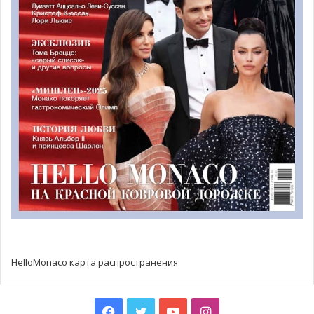
дорогах княжества в 2015 году.
Несколько лет назад ООН сообщила, что в 2014 году в
городах проживало 54% населения Земли, а к 2050 году
этот процент увеличится до 66%. Очевидно, что для
комфортной жизни людям нужен не только удобный
транспорт, но и здоровая природа вокруг. Ни для никого
не секрет, что нынешние автомобили – главные
загрязнители воздуха. Для многих стран, и в первую
очередь для Монако, это стало причиной «пересадить»
своих жителей на экологически чистый транспорт —
электромобили или велосипеды.
HelloMonaco карта распространения
Facebook
Twitter
YouTube
Instagram