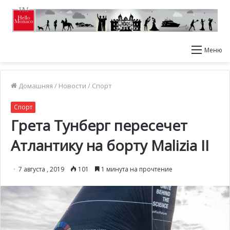
Меню
Домашняя
/
Новости
/
Спорт
Спорт
Грета Тунберг пересечет
Атлантику на борту Malizia II
7 августа , 2019
101
1 минута на прочтение