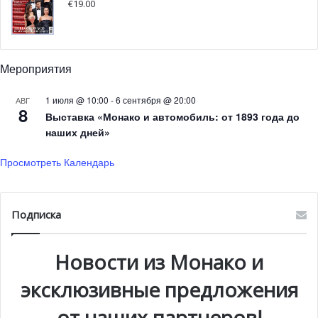
€
19.00
Мероприятия
1 июля @ 10:00
-
6 сентября @ 20:00
АВГ
8
Выставка «Монако и автомобиль: от 1893 года до
наших дней»
Просмотреть Календарь
В середине августа судно будет находиться в Англии, в
Подписка
рамках Rolex Fastnet Race, после чего начнется их
трансатлантическое путешествие. Как утверждает Пьер
Новости из Монако и
Казираги, Грета стремится донести до человечества
очень важное эко-сообщение и присоединяясь к Malizia
эксклюзивные предложения
II, на борту одного из самых экологических средств
от наших партнеров!
передвижения современности, у неё это получится.