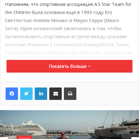
Напомним, что спортивная ассоциация A.S Star Team for
the Children была основана еще в 1993 году Его
Светлостью Князем Монако и Мауро Серра (Mauro
Serra). Идея основателей заключалась в том, чтобы
организовывать спортивные встречи между лучшими
пилотами Формулы 1 и княжеской командой Star Team,
объединяющей знаменитых футболистов, теннисистов,
певцов и мотоциклистов, в благотворительных целях.
Показать больше
Основной задачей такого матча является сбор средств
для благотворительных ассоциаций Монако, которые
помогают детям из неблагополучных семей со всего
LinkedIn
Поделиться по электронной почте
Распечатать
мира.
Спорт