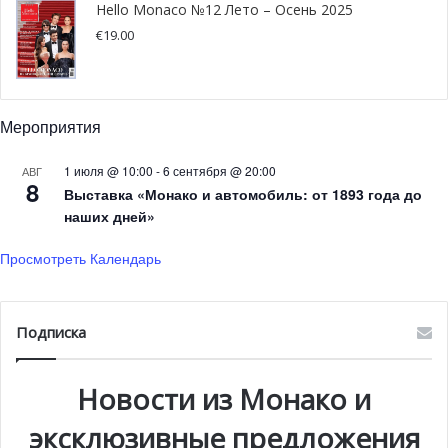
престижным
кубком Монако князя Альбера II
.
Сесиль,
Hello Monaco №12 Лето – Осень 2025
член команды-победительницы, выразила HelloMonaco
€
19.00
восхищение своим достижением в гостеприимном
княжестве.
Мероприятия
1 июля @ 10:00
-
6 сентября @ 20:00
АВГ
8
Выставка «Монако и автомобиль: от 1893 года до
наших дней»
Просмотреть Календарь
Подписка
Новости из Монако и
Стефан Валери, президент Национального совета,
вручил
Кубок президента Национального совета
эксклюзивные предложения
Монако мужской
команде Compound Bow
из Антиба.