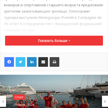
юниоров и спортсменов старшего возраста предложили
зрителям захватывающее зрелище.
Спонсорами
турнира выступили Monegasque Première Compagnie de
Tir à l’Arc в сотрудничестве с Французской федерацией
стрельбы из лука.
Показать больше
LinkedIn
Поделиться по электронной почте
Распечатать
Спорт
21 июля , 2026