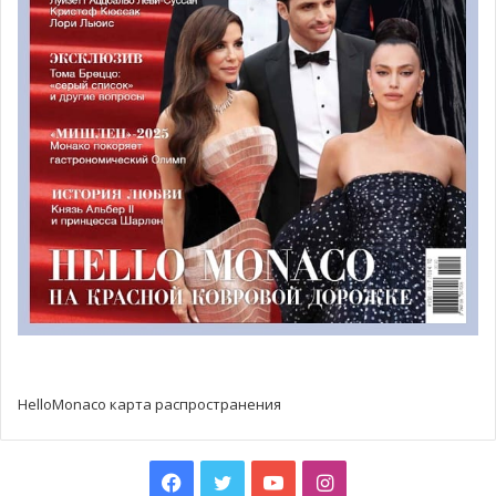
Несомненно, юный гонщик имел все шансы стать
лидером этого заезда, если бы не технические
неполадки, с чем согласились и фаны, проголосовавшие
за Леклера онлайн на сайте Формулы 1 как за
“лучшего
пилота заезда”
.
HelloMonaco карта распространения
Мы верим в гениальный потенциал юного пилота и
держим кулачки за его успех в следующих гонках Гран-
Facebook
Twitter
YouTube
Instagram