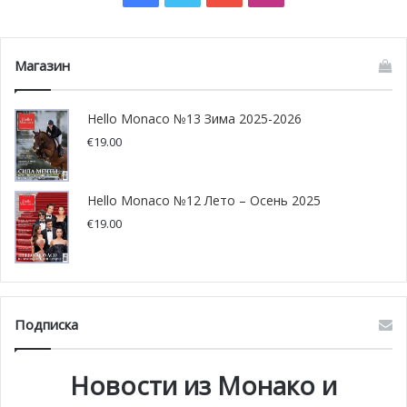
при в Китае, 12 и 14 апреля 2019 года. После заезда
Шарль сообщил, что он недоволен исходом заезда, но,
тем не менее, ему удалось получить дополнительные
Магазин
очки для команды, заняв 3-ю позицию на подиуме.
Hello Monaco №13 Зима 2025-2026
“Мы вернемся еще сильнее!” – сказал Леклер. И мы в
€
19.00
этом не сомневаемся!
Фото: formula1.com
Hello Monaco №12 Лето – Осень 2025
€
19.00
Подписка
Новости из Монако и