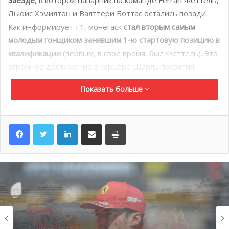
Льюис Хэмилтон и Валттери Боттас остались позади.
Как информирует F1, монегаск
стал вторым самым
молодым гонщиком занявшим 1-ю стартовую позицию в
квалификации
(первым, в свое время, был Феттель). Это
огромное достижение в карьере Шарль посвятил
своему отцу, Жюлю Бьянки, и Чарли Уайтингу,
Показать больше
гоночному директору Формулы 1, ушедшему из жизни
несколько недель назад.
LinkedIn
Поделиться по электронной почте
Распечатать
Спорт
Спорт
20 июля , 2026