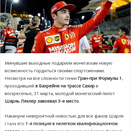
Минувшие выходные подарили монегаскам новую
возможность гордиться своими спортсменами.
Несмотря на все сложности гонки
Гран-при Формулы 1
,
проходившей
в Бахрейне на трассе Сахир
в
воскресенье, 31 марта, молодой монегасский пилот
Шарль Леклер завоевал 3-е место
.
Накануне невероятной новостью для все фанов Шарля
стала его
1-я позиция в нелегком квалификационном
заезде
, в которой напарник по команде Ferrari Феттель,