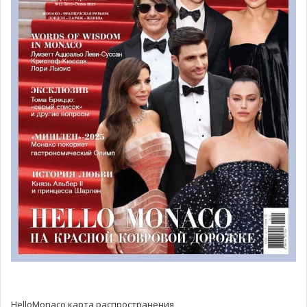
(Mercedes) стал третьим.
Пожалуй, именно этот заезд стал самым волнительным
и напряженным заездом сезона. Особенно тяжело гонка
далась команде Ferrari. Старт со второй позиции задал
динамику заезда: Леклер рвался вперёд, чтобы
обогнать своего оппонента из команды Red Bull. На
протяжении всей гонки Шарль Леклер контролировал
ситуацию, демонстрируя хороший темп, однако на
последних кругах гонки пилот пожаловался по радио на
педаль акселератора. В этот момент команда не смогла
прийти на помощь гонщику. Главный соперник
монегаска Макс Ферстаппен уже следовал по пятам. В
этот момент ошибка была просто недопустима.
В результате напряженной борьбы Шарль Леклер за
рулём своей Ferrari одержал заслуженную победу.
HelloMonaco карта распространения