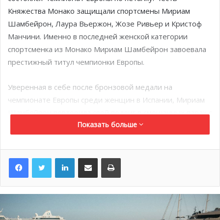
Княжества Монако защищали спортсмены Мириам
Шамбейрон, Лаура Вьержон, Жозе Ривьер и Кристоф
Манчини. Именно в последней женской категории
спортсменка из Монако Мириам Шамбейрон завоевала
престижный титул чемпионки Европы.
Уверенная в себе после бронзовой медали на
чемпионате Европы среди женщин в Испании, Мириам
Шамбейрон повторила свой подвиг в смешанных парах с
Показать больше
Жозе Ривьер, завоевав третье место. В женском парном
разряде вместе с Лаурой Вьержон спортсменка взяла
чемпионский титул и стала главной героиней дня.
LinkedIn
Поделиться по электронной почте
Распечатать
В комментарии прессе Серж Туруани, президент Club
bouliste monégasque и Дидье Фульконис, президент
Fédération monégasque de boules передали
поздравления тренерам Фредди Пересу и Жану-Люку