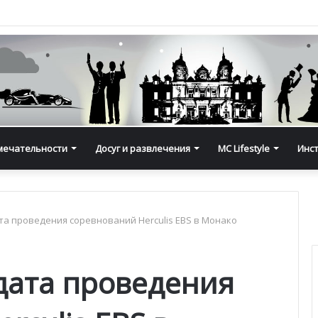
мечательности
Досуг и развлечения
MC Lifestyle
Инс
та проведения соревнований Herculis EBS в Монако
дата проведения