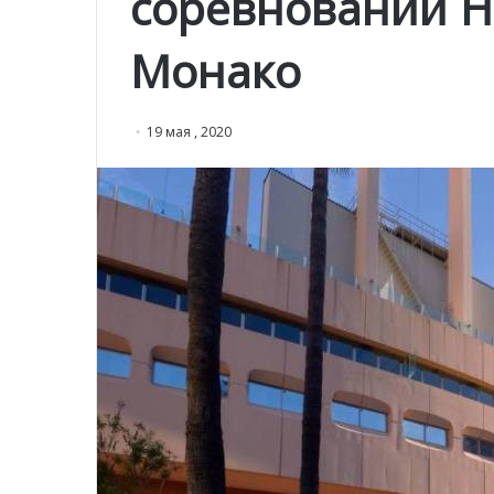
соревнований He
Монако
19 мая , 2020