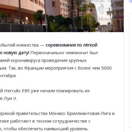
П
событий княжества —
соревнования по лёгкой
 новую дату!
Первоначально чемпионат был
демией коронавируса проведение крупных
ым. Так, во Франции мероприятия с более чем 5000
нтября.
й Herculis EBS уже начали планировать
их
 Луи II.
ржкой правительства Монако: Бриллиантовая Лига и
тике работают в тесном сотрудничестве с
о, чтобы обеспечить наивысший уровень