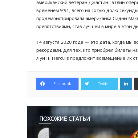
американский ветеран Джастин Гэтлин опере
временем 9’91, всего на сотую долю секунд
продемонстрировала американка Сидни Макл
препятствиями, став лучшей в мире в этой д
14 августа 2020 года — это дата, когда мы
рекордами. Для тех, кто приобрел билеты н
Луи II, Herculis предложит возмещение их с
Lin
Facebook
Twitter
ПОХОЖИЕ СТАТЬИ