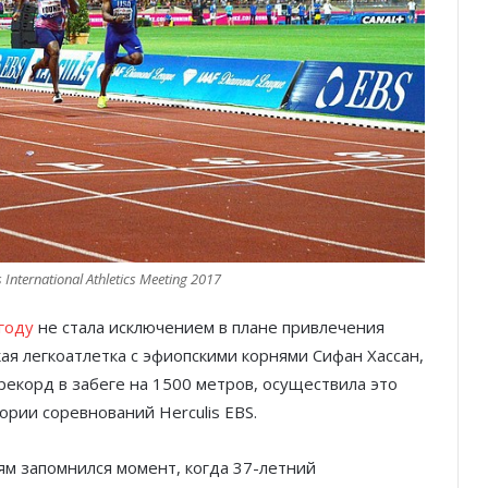
International Athletics Meeting 2017
Тренировка с видом: открытые
 году
не стала исключением в плане привлечения
спортивные площадки Монако
ая легкоатлетка с эфиопскими корнями Сифан Хассан,
екорд в забеге на 1500 метров, осуществила это
От Монте-Карло к Гран-при
ории соревнований Herculis EBS.
Барселоны: неделя, изменившая
Ferrari
ям запомнился момент, когда 37-летний