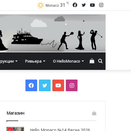
℃
Facebook
Twitter
YouTube
Instagram
31
Monaco
Смотреть
Искать
трукции
Ривьера
О HelloMonaco
корзину
Facebook
Twitter
YouTube
Instagram
Магазин
Hello Monaco №14 Весна 2026