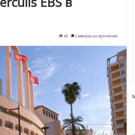
rculis EBS в
43
2 минуты на прочтение