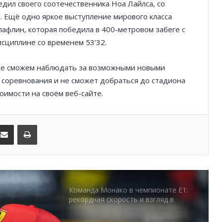
дил своего соотечественника Ноа Лайлса, со
Гламур, скорость и драма: чем
ы. Ещё одно яркое выступление мирового класса
запомнился Гран-при Монако
афлин, которая победила в 400-метровом забеге с
исциплине со временем 53’32.
Историческое достижение Monaco
United в женском футболе Монако
 все сможем наблюдать за возможными новыми
а соревнования и не сможет добраться до стадиона
тоимости на своём веб-сайте.
Футбол, звёзды и
благотворительность: как Монако
открыло неделю Гран-при
kedIn
Поделиться по электронной почте
Распечатать
Шарль Леклер вновь в борьбе:
Ferrari набирает скорость перед
паузой
Команда Монако в чемпионате E1:
рекордная скорость и взгляд в
будущее