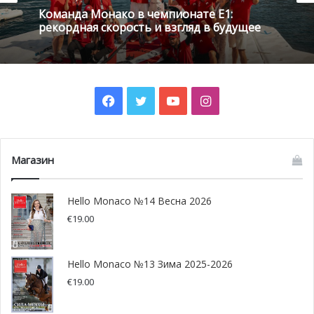
Спорт
Команда Монако в чемпионате E1:
20 июля , 2026
рекордная скорость и взгляд в будущее
Facebook
Twitter
YouTube
Instagram
Шарль Леклер вновь покорил Спа: Ferrari
до последнего боролась с Mercedes
Магазин
Hello Monaco №14 Весна 2026
€
19.00
Фото: facebook.com/MonteCarloCountryClub
Hello Monaco №13 Зима 2025-2026
€
19.00