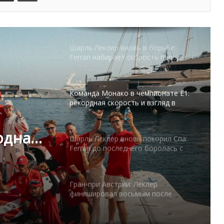
Шарль Леклер вновь в борьбе:
Ferrari набирает скорость перед
паузой
Команда Монако в чемпионате E1:
рекордная скорость и взгляд в
будущее
Шарль Леклер вновь покорил Спа:
Ferrari до последнего боролась с
Mercedes
до
Гран-при Австрии: Леклер
финишировал восьмым после
 с
блестящей квалификации
Herculis Monaco 2026 усиливает
состав: ещё двенадцать чемпионов
рдная