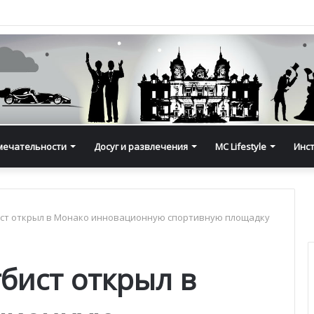
мечательности
Досуг и развлечения
MC Lifestyle
Инс
ст открыл в Монако инновационную спортивную площадку
бист открыл в