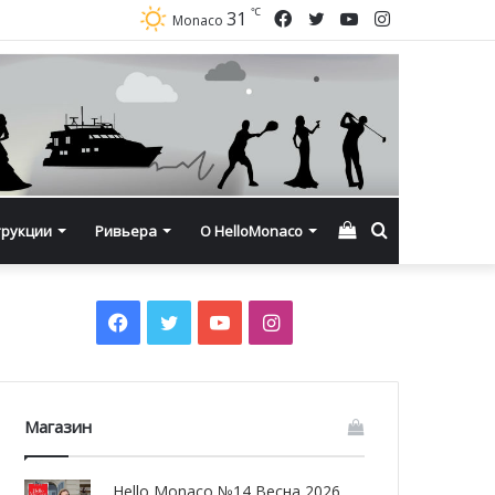
℃
Facebook
Twitter
YouTube
Instagram
31
Monaco
Смотреть
Искать
трукции
Ривьера
О HelloMonaco
корзину
Facebook
Twitter
YouTube
Instagram
Магазин
Hello Monaco №14 Весна 2026