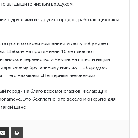
 что вы дышите чистым воздухом.
спортивные площадки Монако
ии с друзьями из других городов, работающих как и
От Монте-Карло к Гран-при
Барселоны: неделя, изменившая
Ferrari
татуса и со своей компанией Vivacity побуждает
ем. Шабаль на протяжении 16 лет являлся
Гламур, скорость и драма: чем
английское первенство и Чемпионат шести наций
запомнился Гран-при Монако
одаря своему брутальному имиджу – с бородой,
лы — его называли «Пещерным человеком».
Историческое достижение Monaco
United в женском футболе Монако
й город» на благо всех монегасков, желающих
onamove. Это бесплатно, это весело и открыто для
 такой шанс!
Футбол, звёзды и
благотворительность: как Монако
открыло неделю Гран-при
kedIn
Поделиться по электронной почте
Распечатать