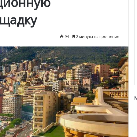
ционную
ощадку
94
2 минуты на прочтение