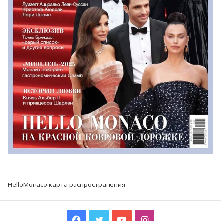
ограниченными возможностями не должен отличаться
от пути тех, кто физически неограничен.
Теперь в рамках соблюдения нового закона необходимо
будет интегрировать эти технические требования в
новые строительные планы. При получении разрешения
на строительство, ответственные за проект должны
будут заполнить анкету, чтобы удостовериться, что ни
об одном из новых требований они не забыли.
Некоторые исключения возможны лишь в тех в случаях,
когда на пути архитектора технические трудности,
связанные со зданием или с окружающей его средой.
Фото: gouv.mc
HelloMonaco карта распространения
Facebook
Twitter
YouTube
Instagram