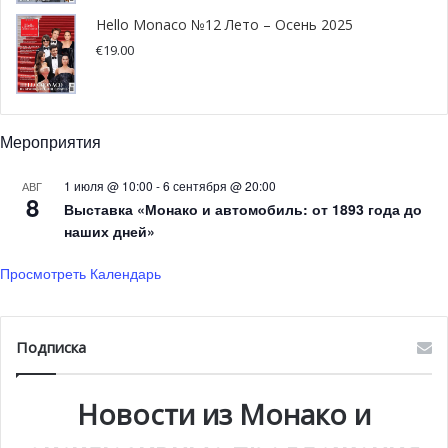
Hello Monaco №12 Лето – Осень 2025
€
19.00
Мероприятия
1 июля @ 10:00
-
6 сентября @ 20:00
АВГ
8
Выставка «Монако и автомобиль: от 1893 года до
наших дней»
Просмотреть Календарь
Женская премия (Prix des Femmes) была вручена
режиссеру Виктору Милетику (Viktor Miletic) за его
фильм “Не двигайся”, который рассказывает о
Подписка
домогательствах к женщинам. Принцесса Стефания
входила в состав жюри, выбравший победителя в этой
Новости из Монако и
категории. Стоит отметить, что Фонд князя Альбера II
также участвовал в Фестивале как член жюри в