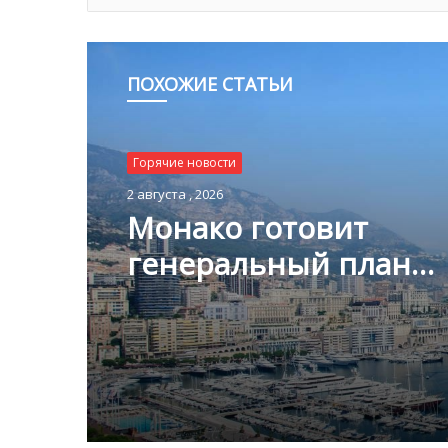
ПОХОЖИЕ СТАТЬИ
Горячие новости
2 августа , 2026
Горячие новости
Монако готовит
1 августа , 2026
генеральный план
развития: что измени
Княжестве
Благотворительный з
Монако помог детям
пяти континентах