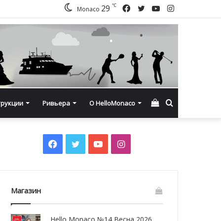
℃
Facebook
Twitter
YouTube
Instagram
29
Monaco
Смотреть
Искать
трукции
Ривьера
О HelloMonaco
корзину
Facebook
Twitter
YouTube
Instagram
Магазин
Hello Monaco №14 Весна 2026