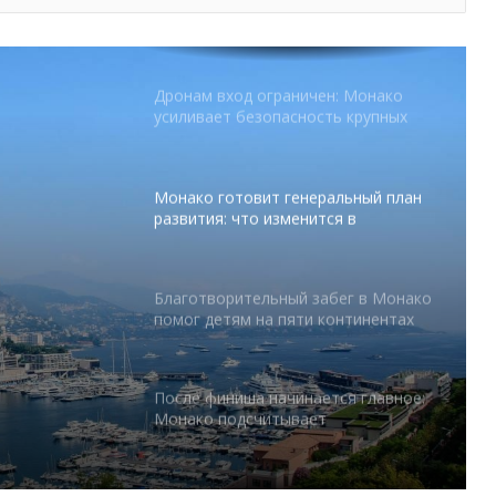
уровня на Лазурном Берегу
Дронам вход ограничен: Монако
усиливает безопасность крупных
мероприятий
Монако готовит генеральный план
развития: что изменится в
Княжестве
Благотворительный забег в Монако
помог детям на пяти континентах
тся в
После финиша начинается главное:
абег в
Монако подсчитывает
экономическую ценность Гран-при
 на
Формулы-1
Отели Монако стали главным
драйвером роста индустрии