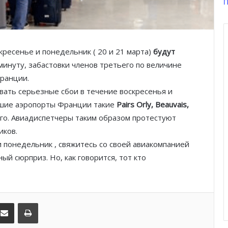
П
Князь Альбер II и Принцесса
Шарлен посетили 77-й Бал
Красного Креста Монако
кресенье и понедельник ( 20 и 21 марта)
будут
минуту, забастовки членов третьего по величине
Шарль Леклер вновь в борьбе:
ранции.
Ferrari набирает скорость перед
вать серьезные сбои в течение воскресенья и
паузой
ьшие аэропорты Франции такие
Pairs Orly, Beauvais,
го. Авиадиспетчеры таким образом протестуют
SBM и Be Safe Monaco продлили
партнёрство ради безопасных
иков.
летних ночей
и понедельник , свяжитесь со своей авиакомпанией
й сюрприз. Но, как говорится, тот кто
В Монако раскрыли мошенничество
с драгоценностями на сумму свыше
€1 млн
kedIn
Поделиться по электронной почте
Распечатать
От Нью-Йорка до Монако: BIG ART
FESTIVAL готовит вечер мирового