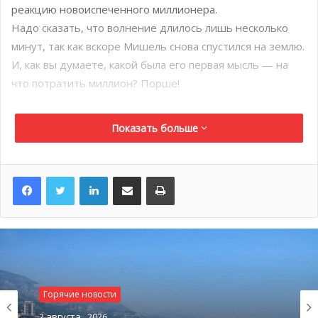
реакцию новоиспеченного миллионера.
Надо сказать, что волнение длилось лишь несколько
минут, так как вскоре Мишель снова спустился на землю.
И, как вы думаете, какой была его первая мысль — на
что потратить миллион? Порше!
Показать больше
LinkedIn
Поделиться по электронной почте
Распечатать
Горячие новости
2 августа , 2026