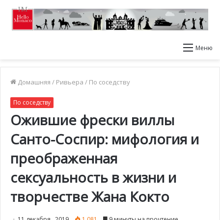
Меню
Домашняя
/
Ривьера
/
По соседству
По соседству
Ожившие фрески виллы
Санто-Соспир: мифология и
преображенная
сексуальность в жизни и
творчестве Жана Кокто
11 декабря , 2019
1 081
9 минуты на прочтение