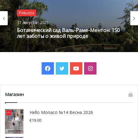
Ривьера
@ Jean Ronin
17 августа , 2025
Ботанический сад Валь-Раме-Ментон: 150
«Удиви нас!»
лет заботы о живой природе
Франсин рассталась с мужем задолго до его смерти,
хотя развода Алек Вейсвеллер супруге так и не дал.
Вилла Санта-Соспир была подарком для Франсин: так
Facebook
Twitter
YouTube
Instagram
Алек исполнил свое обещание купить ей «домик
мечты», который однажды они вместе увидели,
проплывая вдоль мыса Кап-Ферра. И вот спустя
Магазин
несколько лет Франсин уже свободна от брачных
обязательств, вдали все тот же голубой простор моря и
Hello Monaco №14 Весна 2026
горы Лазурного берега с огоньками домов, а по
€
19.00
комнатам, перепачканный красками, бродит Жан Кокто…