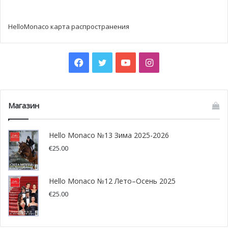
щедрости самого правящего князя.
Впервые в истории Князь вступил в сотрудничество с
HelloMonaco карта распространения
производителями спиртных напитков, чтобы выбрать
сорт солода, который будет носить его имя. В июне
Facebook
Twitter
YouTube
Instagram
этого года князь Альбер II лично посетил
производителей виски региона Glenmorangie в
Шотландском высокогорье, чтобы изучить процесс
производства виски и ликеров высших сортов. Здесь
Магазин
Альбер II
, прославленный ценитель односолодового
виски, под руководством Билла Лумсдена, директора
Hello Monaco №13 Зима 2025-2026
группы по дистилляции и производству виски региона
€
25.00
Glenmorangie,
выбрал тот самый бочонок
, который
будет удостоен права носить имя Князя Монако. Виски
12-летней выдержки
, выбранное князем, согласно
Hello Monaco №12 Лето–Осень 2025
описанию экспертов содержит нотки вереска, меда,
€
25.00
банана, персика, а также лайма.
Дарио ди Сотто
, президент Объединенной