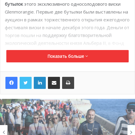
бутылок
этого эксклюзивного односолодового виски
Glenmorangie. Первые две бутылки были выставлены на
аукцион в рамках торжественного открытия ежегодного
фестиваля виски в начале декабря этого года. Деньги от
торгов пошли на
поддержку благотворительной
экологической деятельности князя Альбера II
, в Фонд
Князя, а также в Фонд партнера по производству виски
Показать больше
Glenmorangie — Общества охраны морской среды (the
Marine Conservation Society, MCS). За оставшиеся
бутылки планируется также со временем выручить
LinkedIn
Поделиться по электронной почте
Распечатать
деньги преимущественно на поддержку инициатив
благотворительной организации Альбера II.
Горячие новости