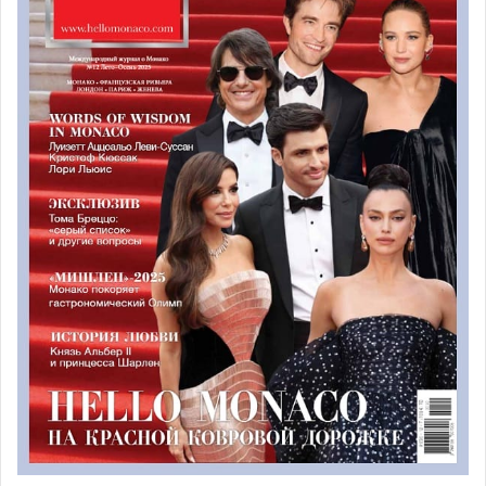
Аукцион состоялся в залах Океанографического музея
Монако, так что место проведения также отражает
направленность деятельности Принца.
Первая бутылка
ушла с торгов за 17 000 €
. Деньги, вырученные от
продажи первой бутылки, пошли в Фонд Князя Монако
Альбера II, со второй бутылки – в Фонд Общества
охраны морской среды. Финальную
выигрышную ставку
сделал Марк Кауфман
(президент русской торговой
марки Whitehall Group, которая является первым
российским импортером премиум-вин и спиртных
напитков – прим. автора). Приобретя первую бутылку
эксклюзивного Glenmorangie, Марк Кауфман
торжественного вручил её князю Альберу II.
Вторая
бутылка виски ушла с торгов за 8000 € благодаря