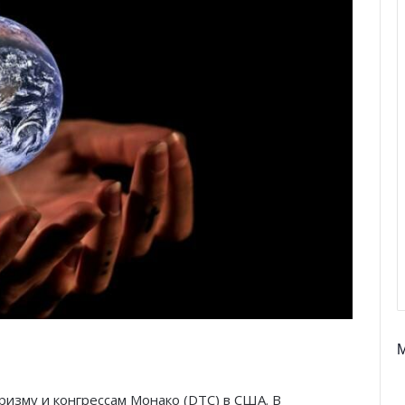
ризму и конгрессам Монако (DTC) в США. В