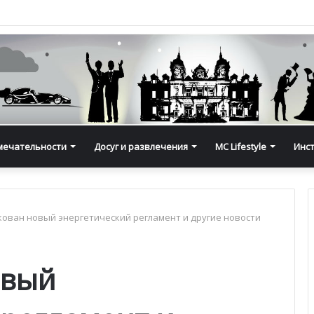
мечательности
Досуг и развлечения
MC Lifestyle
Инс
ован новый энергетический регламент и другие новости
овый