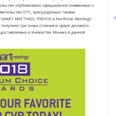
тельство опубликовало официальное коммюнике о
авительство DTC, присужденных такими
П
 SMART MEETINGS, PREVUE и Northstar Meetings
 получило три знака отличия в сфере делового
редоставляемых в Княжестве Монако в данной