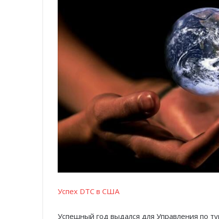
Успех DTC в США
Успешный год выдался для Управления по ту