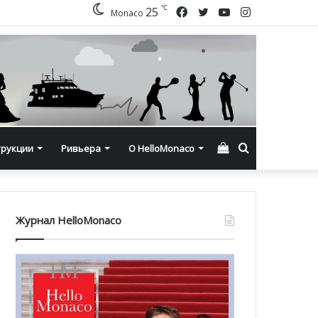
℃
Facebook
Twitter
YouTube
Instagram
25
Monaco
Смотреть
Искать
трукции
Ривьера
О HelloMonaco
корзину
Журнал HelloMonaco